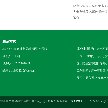
绿色能源锯末秸秆大卡热
大卡测试仪木屑热量热值
试仪
联系方式
工作时间
地址：北京市通州区科技园158号院
为了避免不必
联系人：王利
们的工作时间 。以下是
联系QQ：2028696743
国大陆法定节假日除外
邮箱：113994515@qq.com
工作时间：周一至周五 早8
周日、周六 早9:00-晚5:0
北京鑫生卓锐科技有限公司 Copyright 版权所有 ICP备：
京ICP备14045572号-5
GoogleS