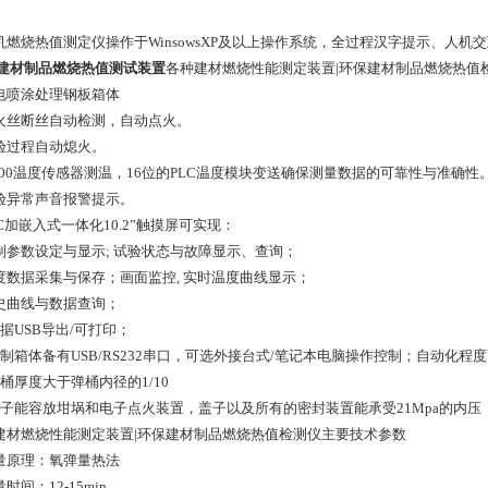
 微机燃烧热值测定仪操作于WinsowsXP及以上操作系统，全过程汉字提示、人
-2建材制品燃烧热值测试装置
各种建材燃烧性能测定装置|环保建材制品燃烧热值
静电喷涂处理钢板箱体
 点火丝断丝自动检测，自动点火。
试验过程自动熄火。
 pt100温度传感器测温，16位的PLC温度模块变送确保测量数据的可靠性与准确性
 试验异常声音报警提示。
PLC加嵌入式一体化10.2”触摸屏可实现：
 控制参数设定与显示; 试验状态与故障显示、查询；
 温度数据采集与保存；画面监控, 实时温度曲线显示；
历史曲线与数据查询；
 数据USB导出/可打印；
. 控制箱体备有USB/RS232串口，可选外接台式/笔记本电脑操作控制；自动
 弹桶厚度大于弹桶内径的1/10
. 盖子能容放坩埚和电子点火装置，盖子以及所有的密封装置能承受21Mpa的内压
建材燃烧性能测定装置|环保建材制品燃烧热值检测仪主要技术参数
测量原理：氧弹量热法
量时间：12-15min