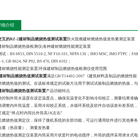
详细介绍
交互的RZ-2建材制品燃烧热值测试装置
防火阻燃建材燃烧热值发热量测定装置
建材制品燃烧热值检测仪|各种建材燃烧性能测定装置
：BS 6853, DIN 5510-2, NF F16-101, NFPA 130；IMO MSC, IMO FTPC；
-1, GB 8624, NF P92, BS 476, DIN 4102；
建材燃烧性能测定装置|环保建材制品燃烧热值检测仪使用范围
-2建材制品燃烧热值测试装置
满足GB/T14402-2007《建筑材料及制品的燃
料燃烧热值的测试。在该标准规定的试验方法用于测试试验制品燃烧的热值，与
建材制品燃烧热值测试装置
产品功能特点
 自动控制外筒水温度在设定温度点，确保实温变化不影响冷却校正，测量结果准确
 自动调整内外筒温度，采用冷却校正系统，水循环系统及软件自动误差补差系统
满足规定“终点时内筒比外筒高1K左右”
 微机燃烧热值测定仪，保持了微机系统的全部功能，可运行通用软件进行其他事
当量（热容量）、测量发热量
 微机燃烧热值测定仪装置内筒采用片状桨叶的电动搅拌，外筒的搅拌采用潜水式