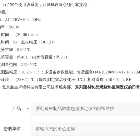
：为了安全使用该系统，计算机设备必须可靠接地。
参数：
：AC220V±10﹪ 50Hz
功率：500W
量时间：（30-60）min
火时间：5s；点火电压：DC12V
度分辨率：0.001℃
水筒容量：约40L；内水筒容量：约2.1L
度测量范围：5℃~40℃
统测温精度：≤0.2%；；；多设备参数性能、售后服务Q/Q-2028696743 / 185 1349
验环境：（23± 2）℃（每次测定室温变化应≤1℃）相对湿度（40-60）﹪RH
：北京鑫生卓锐科技有限公司技术服务部。
系列建材制品燃烧热值测定仪的日常
产品：
您的单位：