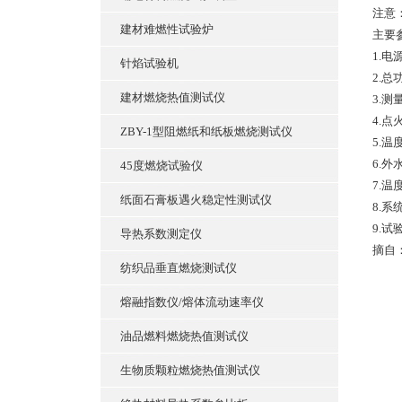
注意
建材难燃性试验炉
主要
1.电源
针焰试验机
2.总
建材燃烧热值测试仪
3.测
4.点
ZBY-1型阻燃纸和纸板燃烧测试仪
5.温
6.外
45度燃烧试验仪
7.温
纸面石膏板遇火稳定性测试仪
8.系
9.试
导热系数测定仪
摘自
纺织品垂直燃烧测试仪
熔融指数仪/熔体流动速率仪
油品燃料燃烧热值测试仪
生物质颗粒燃烧热值测试仪