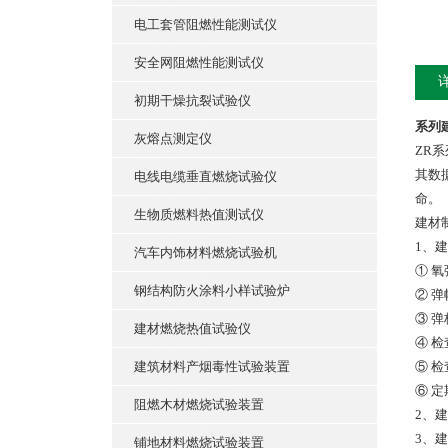
电工套管阻燃性能测试仪
安全网阻燃性能测试仪
初期干燥抗裂试验仪
系列
灰熔点测定仪
ZR
其数
电线电缆垂直燃烧试验仪
命。
生物质燃料热值测试仪
建材
1、
汽车内饰材料燃烧试验机
① 
钢结构防火涂料小样试验炉
② 
③ 
建材燃烧热值试验仪
④ 
建筑材料产烟毒性试验装置
⑤ 
⑥ 
阻燃木材燃烧试验装置
2、
3、
铺地材料燃烧试验装置