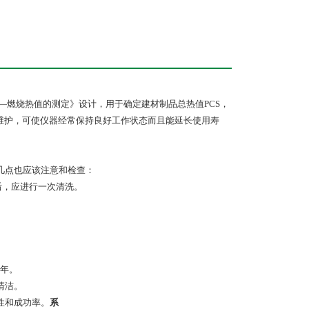
性能—燃烧热值的测定》设计，用于确定建材制品总热值PCS，
和维护，可使仪器经常保持良好工作状态而且能延长使用寿
几点也应该注意和检查：
后，应进行一次清洗。
一年。
清洁。
性和成功率。
系