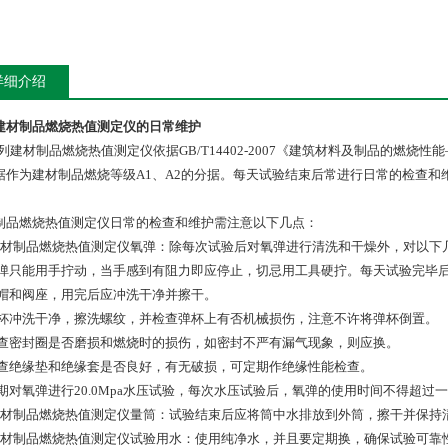
详细介绍
建材制品燃烧热值测定仪的日常维护
系列建材制品燃烧热值测定仪依据GB/T14402-2007《建筑材料及制品的燃烧
据作为建材制品燃烧等级A1、A2的分据。每天试验结束后常进行日常的检查
制品燃烧热值测定仪日常的检查和维护需注意以下几点：
建材制品燃烧热值测定仪氧弹：除每次试验后对氧弹进行清洗和干燥外，对以下
氧弹只能用手拧动，当手感到有阻力即应停止，切忌用工具硬拧。每天试验完毕
弹帽和阀座，用完后应冲洗干净并擦干。
弹杯冲洗干净，擦洗螺纹，并检查弹杯上有否机械损伤，注意不许将弹杯倒置。
检查密封圈是否磨损和燃烧时的损伤，如密封不严有漏气现象，则应换。
检查绝缘垫和绝缘套是否良好，有无破损，可定期作绝缘性能检查。
定期对氧弹进行20.0Mpa水压试验，每次水压试验后，氧弹的使用时间不得超过
建材制品燃烧热值测定仪量筒：试验结束后应将筒中水排放到外筒，擦干并保持
建材制品燃烧热值测定仪试验用水：使用纯净水，并且要定期换，确保试验可靠