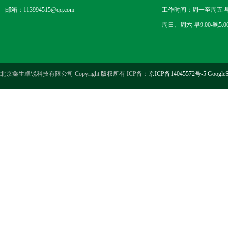
邮箱：113994515@qq.com
工作时间：周一至周五 早8
周日、周六 早9:00-晚5:0
北京鑫生卓锐科技有限公司 Copyright 版权所有 ICP备：
京ICP备14045572号-5
GoogleS