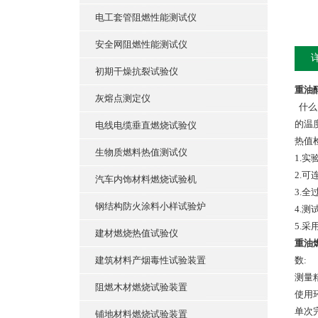
电工套管阻燃性能测试仪
安全网阻燃性能测试仪
初期干燥抗裂试验仪
重油
灰熔点测定仪
什么
的温
电线电缆垂直燃烧试验仪
热值
生物质燃料热值测试仪
1.
2.
汽车内饰材料燃烧试验机
3.
钢结构防火涂料小样试验炉
4.
5.
建材燃烧热值试验仪
重油
建筑材料产烟毒性试验装置
数:
测量精
阻燃木材燃烧试验装置
使用环
单次完
铺地材料燃烧试验装置