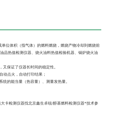
或单位体积（指气体）的燃料燃烧，燃烧产物冷却到燃烧前
油品热值检测仪器、烧火油料热值检验机器、锅炉烧火油
时，又保证了仪器长时间的稳定性。
，自动点火，自动打印结果；
仪系统的能当量（热容量）、测量发热量。
大卡检测仪器找北京鑫生卓锐/醇基燃料检测仪器*技术参