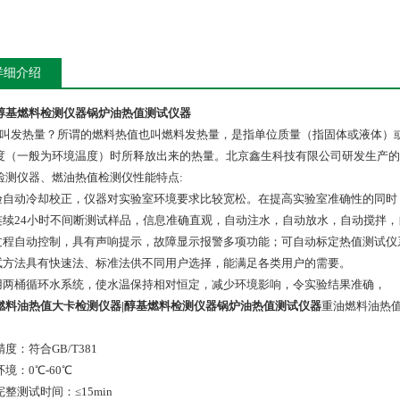
详细介绍
醇基燃料检测仪器锅炉油热值测试仪器
叫发热量？所谓的燃料热值也叫燃料发热量，是指单位质量（指固体或液体）
度（一般为环境温度）时所释放出来的热量。北京鑫生科技有限公司研发生产的
检测仪器、燃油热值检测仪性能特点:
实验自动冷却校正，仪器对实验室环境要求比较宽松。在提高实验室准确性的同
可连续24小时不间断测试样品，信息准确直观，自动注水，自动放水，自动搅拌
全过程自动控制，具有声响提示，故障显示报警多项功能；可自动标定热值测试
测试方法具有快速法、标准法供不同用户选择，能满足各类用户的需要。
采用两桶循环水系统，使水温保持相对恒定，减少环境影响，令实验结果准确，
燃料油热值大卡检测仪器|醇基燃料检测仪器锅炉油热值测试仪器
重油燃料油热值
度：符合GB/T381
境：0℃-60℃
整测试时间：≤15min