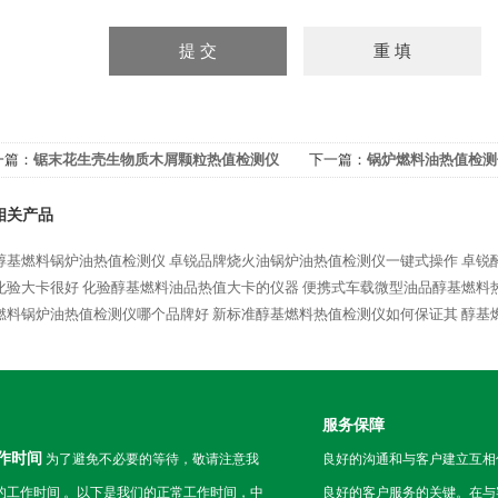
一篇：
锯末花生壳生物质木屑颗粒热值检测仪
下一篇：
锅炉燃料油热值检测
设备
相关产品
醇基燃料锅炉油热值检测仪
卓锐品牌烧火油锅炉油热值检测仪一键式操作
卓锐
化验大卡很好
化验醇基燃料油品热值大卡的仪器
便携式车载微型油品醇基燃料
燃料锅炉油热值检测仪哪个品牌好
新标准醇基燃料热值检测仪如何保证其
醇基
服务保障
作时间
为了避免不必要的等待，敬请注意我
良好的沟通和与客户建立互相
的工作时间 。以下是我们的正常工作时间，中
良好的客户服务的关键。在与