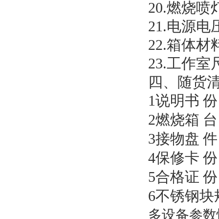
20.燃烧喷
21.电源电压
22.箱体
23.工作室尺
四、随货
1说明书
份
2燃烧箱
台
3接物盘
件
4保修卡
份
5合格证
份
6不锈钢块
多设备参数