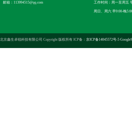
邮箱：113994515@qq.com
工作时间：周一至周五 早8
周日、周六 早9:00-晚5:0
北京鑫生卓锐科技有限公司 Copyright 版权所有 ICP备：
京ICP备14045572号-5
GoogleS