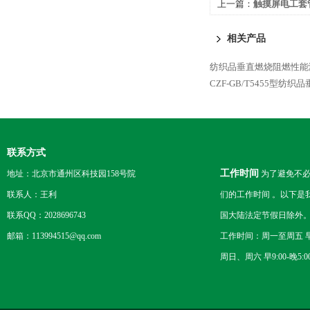
上一篇：
触摸屏电工套
相关产品
纺织品垂直燃烧阻燃性能测试
CZF-GB/T5455型纺
联系方式
工作时间
地址：北京市通州区科技园158号院
为了避免不必
联系人：王利
们的工作时间 。以下是
联系QQ：2028696743
国大陆法定节假日除外
邮箱：113994515@qq.com
工作时间：周一至周五 早8
周日、周六 早9:00-晚5:0