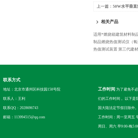
上一篇：
50W水平垂
相关产品
适用*燃烧箱建筑材料制
制品燃烧热值测试仪（氧
热值测试装置
第三代建
联系方式
工作时间
地址：北京市通州区科技园158号院
为了避免不必
联系人：王利
们的工作时间 。以下是
联系QQ：2028696743
国大陆法定节假日除外
邮箱：113994515@qq.com
工作时间：周一至周五 早8
周日、周六 早9:00-晚5:0