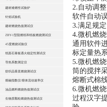
2.自动调
建材难燃性试验炉
软件自动
针焰试验机
3.满足规
建材燃烧热值测试仪
4.微机燃
ZBY-1型阻燃纸和纸板燃烧测试仪
通用软件
45度燃烧试验仪
标定量热
纸面石膏板遇火稳定性测试仪
5.微机燃
导热系数测定仪
筒的搅拌
纺织品垂直燃烧测试仪
熔断式棉
熔融指数仪/熔体流动速率仪
6.微机燃
油品燃料燃烧热值测试仪
过程汉字
生物质颗粒燃烧热值测试仪
验。