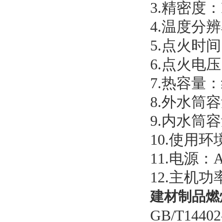
3.精密度：R
4.温度分辨
5.点火时间
6.点火电压
7.热容量：约
8.外水筒容
9.内水筒容
10.使用环
11.电源：A
12.主机功
建材制品燃
GB/T14