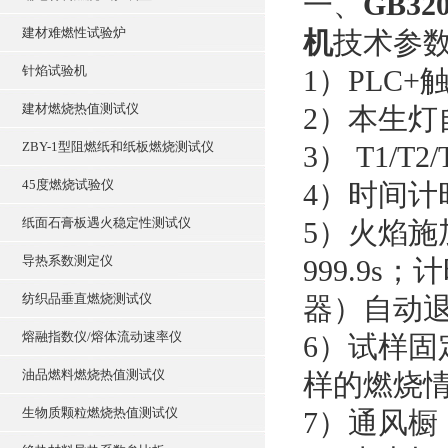
一、
GB3
建材难燃性试验炉
机
技术参
针焰试验机
1）PLC
建材燃烧热值测试仪
2）本生
ZBY-1型阻燃纸和纸板燃烧测试仪
3） T1/T
45度燃烧试验仪
4）时间计
纸面石膏板遇火稳定性测试仪
5）火焰施
导热系数测定仪
999.9
纺织品垂直燃烧测试仪
器）自动
熔融指数仪/熔体流动速率仪
6）试样
油品燃料燃烧热值测试仪
样的燃烧
生物质颗粒燃烧热值测试仪
7）通风