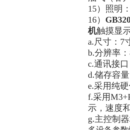
15）照明：
16）
GB3
机
触摸显
a.尺寸：7寸
b.分辨率：8
c.通讯接口
d.储存容量
e.采用纯
f.采用M3
示，速度
g.主控制
多设备参数