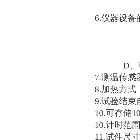
360mi
6.仪器设
a、炉内
b、背火
c、试
D、可选
7.测温传
8.加热方
9.试验结
10.可存储1
10.计时范围
11.试件尺寸：