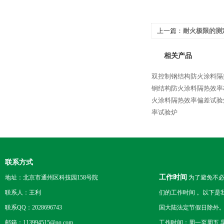
上一篇：
耐火极限的测
试验炉
相关产品
双控制钢结构防火涂料隔
钢结构防火涂料隔热效率
火涂料隔热效率偏差试验
率试验炉
联系方式
工作时间
地址：北京市通州区科技园158号院
为了避免不必
联系人：王利
们的工作时间 。以下是
联系QQ：2028696743
国大陆法定节假日除外
邮箱：113994515@qq.com
工作时间：周一至周五 早8